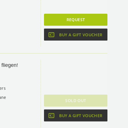
REQUEST
BUY A GIFT VOUCHER
fliegen!
ers
ane
SOLD OUT
BUY A GIFT VOUCHER