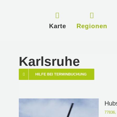
Zum
Inhalt
springen
Karte
Regionen
Karlsruhe
HILFE BEI TERMINBUCHUNG
Hubs
77836