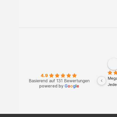
4.9
Mega
Basierend auf 131 Bewertungen
Jede
powered by
G
o
o
g
l
e