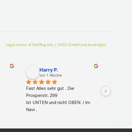
Legal notice of Heliflug.Info | GASS GmbH and bookingkit
Harry P.
Mar
vor 1 Woche
vor 
Fast Alles sehr gut . Die 
Der Flug w
Prosperstr. 299
Ist UNTEN und nicht OBEN .! Im 
Navi .
Leider Unten keinerlei 
Hinweisschilder das man hoch 
fahren muss. 3 x verlaufen bis wir 