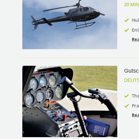
20 MIN
Hu
Ent
Re
Gutsc
DEUT
The
Pra
Re