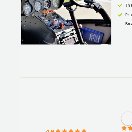
The
Pra
Re
4.9