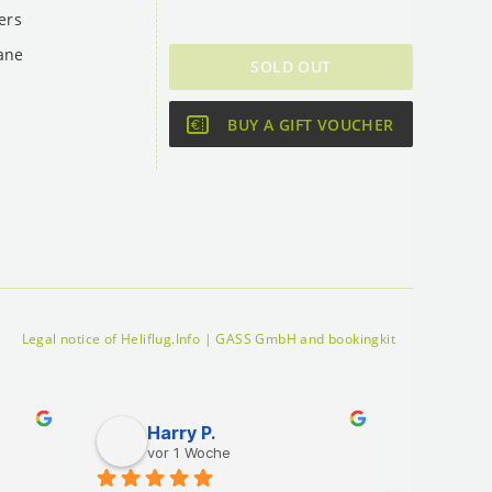
ers
ane
SOLD OUT
BUY A GIFT VOUCHER
Legal notice of Heliflug.Info | GASS GmbH and bookingkit
Harry P.
Mar
vor 1 Woche
vor 