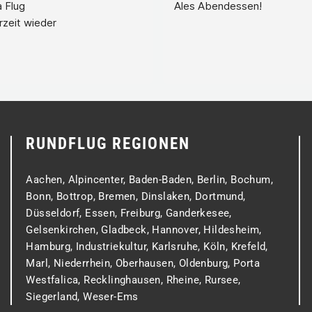
 Flug
Ales Abendessen!
rzeit wieder
RUNDFLUG REGIONEN
Aachen
,
Alpincenter
,
Baden-Baden
,
Berlin
,
Bochum
,
Bonn
,
Bottrop
,
Bremen
,
Dinslaken
,
Dortmund
,
Düsseldorf
,
Essen
,
Freiburg
,
Ganderkesee
,
Gelsenkirchen
,
Gladbeck
,
Hannover
,
Hildesheim
,
Hamburg
,
Industriekultur
,
Karlsruhe
,
Köln
,
Krefeld
,
Marl
,
Niederrhein
,
Oberhausen
,
Oldenburg
,
Porta
Westfalica
,
Recklinghausen
,
Rheine
,
Rursee
,
Siegerland
,
Weser-Ems