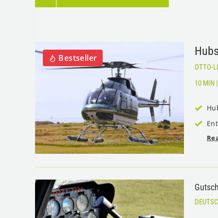
Hubs
Bestseller
OTTO-L
10 MIN
Hu
Ent
Re
Gutsch
DEUTS