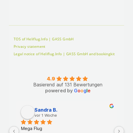
TOS of Heliflug.Info | GASS GmbH
Privacy statement
Legal notice of Heliflug.Info | GASS GmbH and bookingkit
4.9
Basierend auf 131 Bewertungen
powered by
G
o
o
g
l
e
Sandra B.
vor 1 Woche
Mega Flug
Ale